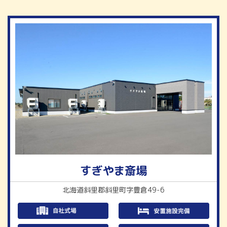
すぎやま斎場
北海道斜里郡斜里町字豊倉49-6